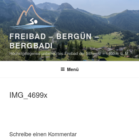
Zum
Inhalt
springen
FREIBAD – BERGÜN –
BERGBADI
Höchstgelegenes unbeheiztes Freibad der Schweiz – 1400 m ü. M.
Menü
IMG_4699x
Schreibe einen Kommentar